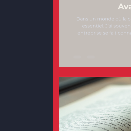
Ava
Dans un monde où la co
essentiel. J’ai souve
entreprise se fait con
aventure humaine, une re