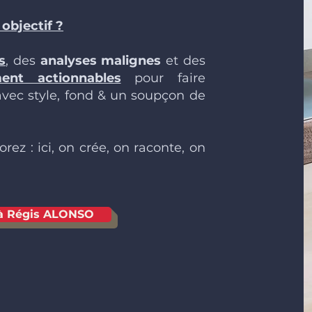
objectif ?
s
, des
analyses malignes
et des
ment actionnables
pour faire
avec style, fond & un soupçon de
orez : ici, on crée, on raconte, on
 à Régis ALONSO