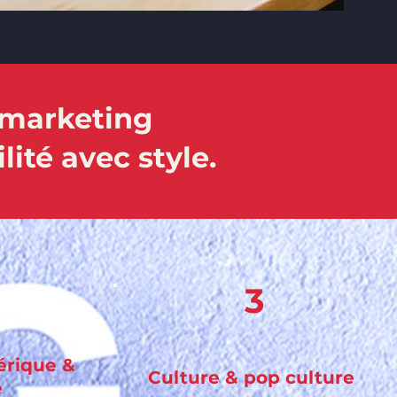
& marketing
lité avec style.
3
érique &
Culture & pop culture
é