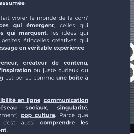
 assumée
.
i fait vibrer le monde de la com’
nces qui émergent
, celles qui
ies qui marquent
, les idées qui
petites étincelles créatives qui
ssage en véritable expérience
.
reneur
,
créateur de contenu
,
inspiration
ou juste curieux du
og
est pensé comme
une boîte à
sibilité en ligne
,
communication
réseau sociaux
,
singularité
,
emment)
pop culture
. Parce que
 c’est aussi
comprendre les
ent
.