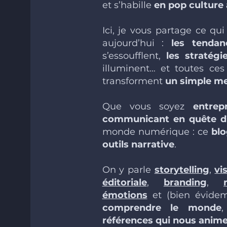
et s’habille
en pop culture
Ici, je vous partage ce qu
aujourd’hui :
les tenda
s’essoufflent,
les stratég
illuminent… et toutes ces 
transforment
un simple me
Que vous soyez
entrep
communicant en quête d’
monde numérique : ce
bl
outils narrative
.
On y parle
storytelling
,
vi
éditoriale
,
branding
,
émotions
et (bien évid
comprendre le monde
,
références qui nous anim