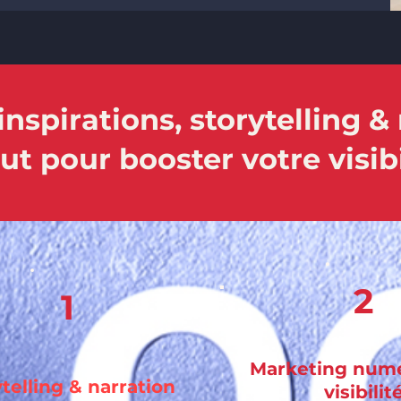
inspirations, storytelling 
t pour booster votre visibi
2
1
Marketing num
telling & narration
visibilit