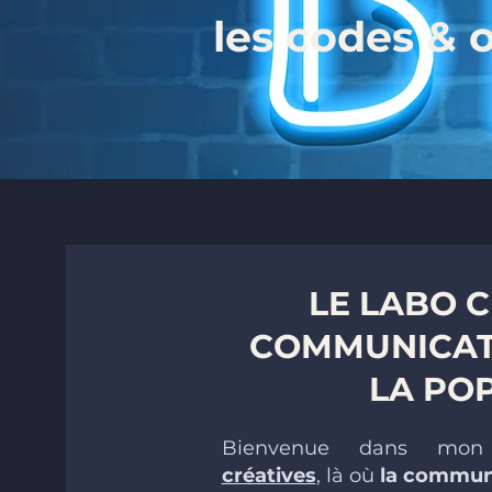
les codes & o
LE LABO C
COMMUNICAT
LA PO
Bienvenue dans m
créatives
, là où
la communi