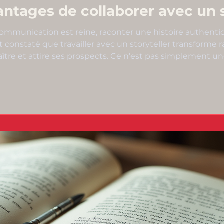
ntages de collaborer avec un s
mmunication est reine, raconter une histoire authentiq
nt constaté que travailler avec un storyteller transform
naître et attire ses prospects. Ce n’est pas simplement u
ncontre entre créativité et stratégie. Aujourd’hui, je vo
une agence française p