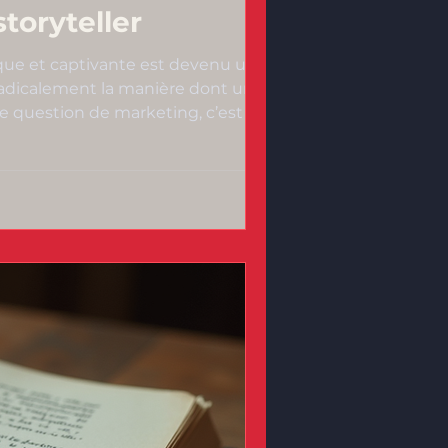
toryteller
ue et captivante est devenu un art
e radicalement la manière dont une
ne question de marketing, c’est une
us invite à découvrir pourquoi choisir