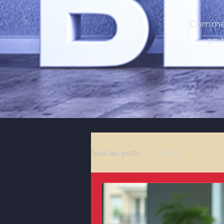
Commen
en 
Tous les posts
News