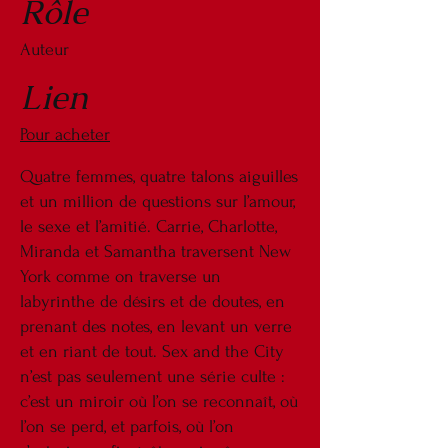
Rôle
Auteur
Lien
Pour acheter
Quatre femmes, quatre talons aiguilles
et un million de questions sur l’amour,
le sexe et l’amitié. Carrie, Charlotte,
Miranda et Samantha traversent New
York comme on traverse un
labyrinthe de désirs et de doutes, en
prenant des notes, en levant un verre
et en riant de tout. Sex and the City
n’est pas seulement une série culte :
c’est un miroir où l’on se reconnaît, où
l’on se perd, et parfois, où l’on