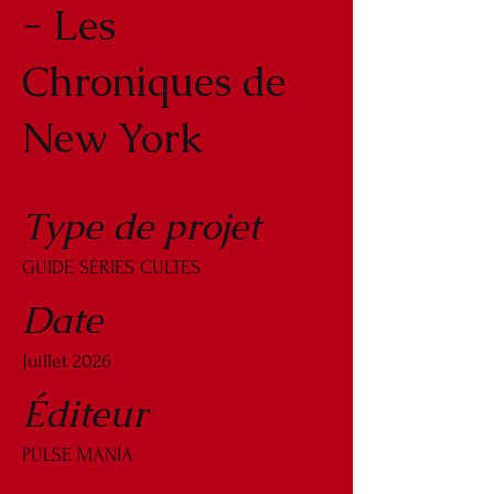
- Les
Chroniques de
New York
Type de projet
GUIDE SÉRIES CULTES
Date
Juillet 2026
Éditeur
PULSE MANIA