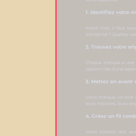
1. Identifiez votre 
Avant tout, il faut savo
entreprise ? Quelles va
2. Trouvez votre ori
Chaque marque a une or
passion née d’une expéri
3. Mettez en avant 
Votre marque, ce sont au
leurs histoires, leurs 
4. Créez un fil con
Votre histoire doit av