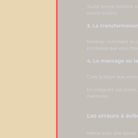
Toute bonne histoire a
suivre la suite.
3. La transformatio
Montrez comment le per
promesse que vous faite
4. Le message ou l
C’est la leçon que vous 
En intégrant ces piliers
mémoire.
Les erreurs à évi
Même avec une bonne his