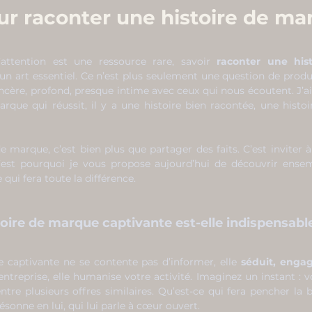
ur raconter une histoire de m
ttention est une ressource rare, savoir 
raconter une his
un art essentiel. Ce n’est plus seulement une question de produi
incère, profond, presque intime avec ceux qui nous écoutent. J’a
que qui réussit, il y a une histoire bien racontée, une histoir
e marque, c’est bien plus que partager des faits. C’est inviter 
est pourquoi je vous propose aujourd’hui de découvrir ensemb
 qui fera toute la différence.
oire de marque captivante est-elle indispensabl
 captivante ne se contente pas d’informer, elle 
séduit, engag
ntreprise, elle humanise votre activité. Imaginez un instant : v
entre plusieurs offres similaires. Qu’est-ce qui fera pencher la 
résonne en lui, qui lui parle à cœur ouvert.