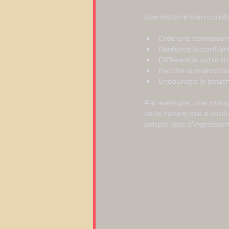
Une histoire bien constr
Crée une connexion
Renforce la confian
Différencie votre 
Facilite la mémoris
Encourage le bouche
Par exemple, une marqu
de la nature, qui a voul
simple liste d’ingrédient