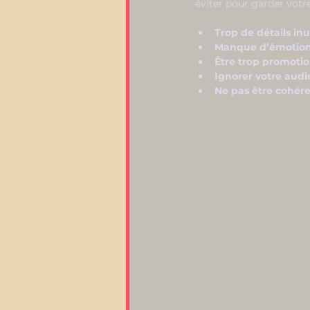
éviter pour garder vot
Trop de détails inu
Manque d’émotio
Être trop promoti
Ignorer votre aud
Ne pas être cohér