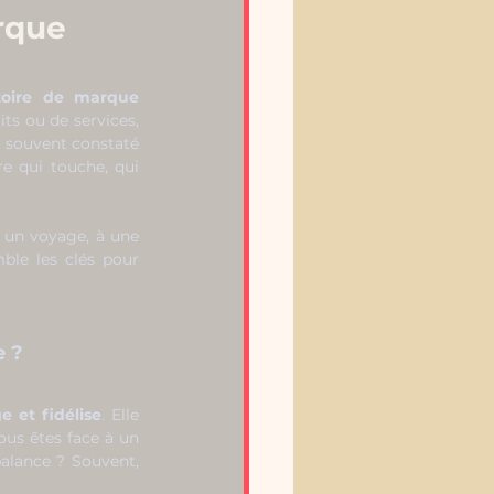
arque
toire de marque 
ts ou de services, 
i souvent constaté 
e qui touche, qui 
à un voyage, à une 
le les clés pour 
e ?
e et fidélise
. Elle 
ous êtes face à un 
balance ? Souvent, 