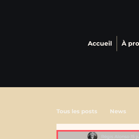
Accueil
À pr
Tous les posts
News
Régis Alonso
15 j