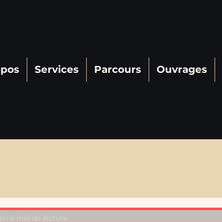
opos
Services
Parcours
Ouvrages
uin
4 min de lecture