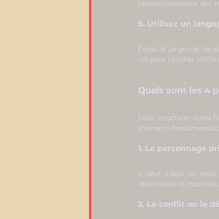
rebondissements, des mo
5. Utilisez un lang
Évitez le jargon et les 
clé pour toucher sincè
Quels sont les 4 p
Pour structurer votre his
éléments fondamentaux g
1. Le personnage pr
Il peut s’agir de vous
identifiable et inspirant.
2. Le conflit ou le dé