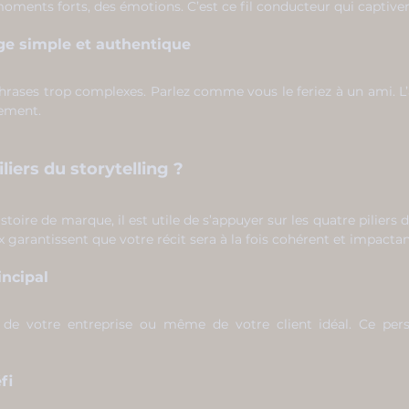
ments forts, des émotions. C’est ce fil conducteur qui captiver
age simple et authentique
phrases trop complexes. Parlez comme vous le feriez à un ami. L’a
rement.
iliers du storytelling ?
toire de marque, il est utile de s’appuyer sur les quatre piliers d
arantissent que votre récit sera à la fois cohérent et impactan
incipal
, de votre entreprise ou même de votre client idéal. Ce pers
fi