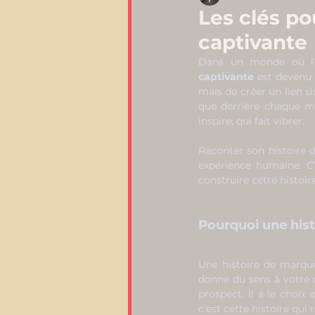
Les clés po
captivante
Dans un monde où l’a
captivante
 est devenu 
mais de créer un lien s
que derrière chaque mar
inspire, qui fait vibrer.
Raconter son histoire d
expérience humaine. C’
construire cette histoire
Pourquoi une hist
Une histoire de marque
donne du sens à votre e
prospect, il a le choix 
c’est cette histoire qui 