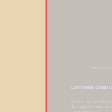
Vue rapproch
Comment construi
Construire une histoire
de créativité. Voici le
votre audience.