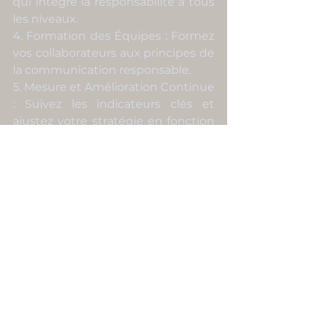
qui intègre la responsabilité à tous 
les niveaux.
4. Formation des Équipes : Formez 
vos collaborateurs aux principes de 
la communication responsable.
5. Mesure et Amélioration Continue 
: Suivez les indicateurs clés et 
ajustez votre stratégie en fonction 
des résultats.
Vous souhaitez développer une 
stratégie de communication 
responsable pour votre entreprise 
? Contactez-moi pour une 
consultation. Je vous aiderai à 
aligner votre communication avec 
vos valeurs et à créer un impact 
positif durable.
Regis Alonso Consulting
Régis Alonso Consulting
Communication digitale
community management