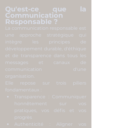
Qu'est-ce que la 
Communication 
Responsable ?
La communication responsable est 
une approche stratégique qui 
intègre les principes de 
développement durable, d'éthique 
et de transparence dans tous les 
messages et canaux de 
communication d'une 
organisation.
Elle repose sur trois piliers 
fondamentaux :
Transparence : Communiquer 
honnêtement sur vos 
pratiques, vos défis et vos 
progrès
Authenticité : Aligner vos 