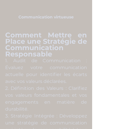
Communication virtueuse
Comment Mettre en 
Place une Stratégie de 
Communication 
Responsable
1. Audit de Communication : 
Évaluez votre communication 
actuelle pour identifier les écarts 
avec vos valeurs déclarées.
2. Définition des Valeurs : Clarifiez 
vos valeurs fondamentales et vos 
engagements en matière de 
durabilité.
3. Stratégie Intégrée : Développez 
une stratégie de communication 