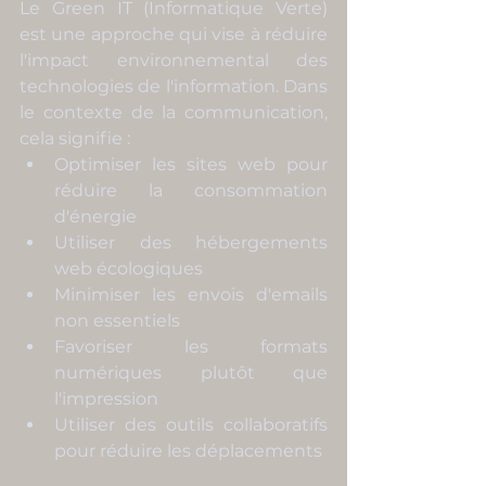
Le Green IT (Informatique Verte) 
est une approche qui vise à réduire 
l'impact environnemental des 
technologies de l'information. Dans 
le contexte de la communication, 
cela signifie :
Optimiser les sites web pour 
réduire la consommation 
d'énergie
Utiliser des hébergements 
web écologiques
Minimiser les envois d'emails 
non essentiels
Favoriser les formats 
numériques plutôt que 
l'impression
Utiliser des outils collaboratifs 
pour réduire les déplacements